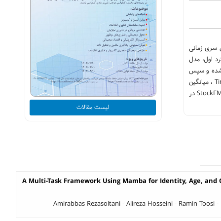
یادین سری زمانی
رد اول، مدل
م شده و سپس
این پیش بینی ها در یک مدل چندمتغیره ترکیب می‌شوند. ارزیابی‌ها نشان می‌دهد که StockFM در مقایسه با مدل‌های بنیادین سری زمانی عمومی مانند TimesFM ، میانگین
مربعات خطا (MSE) را تا 30% کاهش داده و دقت پیش‌بینی جهت تغییر قیمت را نیز بر مبنای معیار F1تا 25% بهبود داده است. این نتایج نشان‌دهنده قابلیت StockFM در
لیست مقالات
A Multi-Task Framework Using Mamba for Identity, Age, and G
Amirabbas Rezasoltani - Alireza Hosseini - Ramin Toos