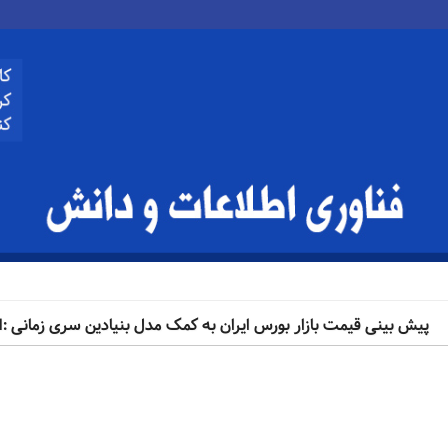
StockFM: پیش بینی قیمت بازار بورس ایران به کمک مدل بنیادین سری زمانی