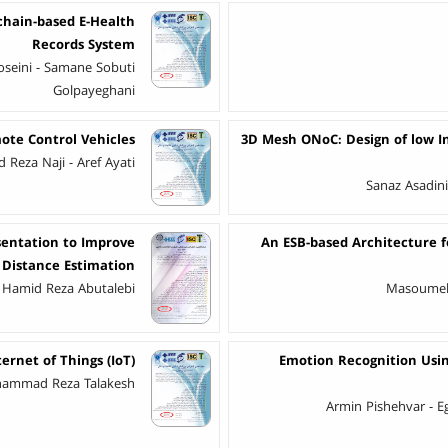
kchain-based E-Health
Records System
Golpayeghani
te Control Vehicles
3D Mesh ONoC: Design of low In
 Reza Naji - Aref Ayati
Sanaz Asadin
entation to Improve
An ESB-based Architecture f
 Distance Estimation
 - Hamid Reza Abutalebi
Masoumeh 
ernet of Things (IoT)
Emotion Recognition Usin
Mohammad Reza Talakesh
Armin Pishehvar - 