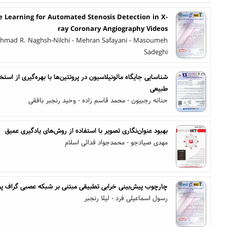
 Learning for Automated Stenosis Detection in X-
ray Coronary Angiography Videos
 Ahmad R. Naghsh-Nilchi - Mehran Safayani - Masoumeh
Sadeghi
شناسایی جایگاه مالونیلاسیون در پروتئین‌ها با بهره‌گیری از است
طبیعی
حنانه رجبیون - محمد قاسم زاده - وحید رنجبر بافقی
بهبود عنوان‌نگاری تصویر با استفاده از روش‌های یادگیری عمیق
مهدی صیادجو - محمدجواد فدائی اسلام
چارچوب پیش‌بینی خرابی تطبیقی مبتنی بر شبکه عصبی گراف پویا و GRU در سامانه‌های صنعت
رسول اسماعیلی فرد - لیلا رنجبر