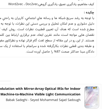
کیف مفاهیم، یادگیری عمیق، یادگیری گروهی،Word2vec ، Doc2vec
چکیده :
با توجه به رشد سريع شبكه ها و رسانه هاي اجتماعي، كاربران به راحتي می
دلیل دشواری و عدم امکان تحلیل و بررسی دستی این نظرات، با توجه به 
مطرح شده است که هدف آن، تعيين قطبيت نظرات است. روش کیف کلمات
نقصان هایی مواجه است، مانند نفرین ابعاد، عدم برقراری ارتباط بین کل
هستند. از این رو در این مقاله از سطح لغت گام فراتر نهاده و نظرکاوی م
و طبقه بندی قطبی نظرات بکارگرفته شده و سرانجام با استفاده از یک
دادگان مبنا حداکثر صحت 87% را حاصل آورده است.
dulation with Mirror-Array Optical IRSs for Indoor
Machine-to-Machine Visible Light Communication
Babak Sadeghi - Seyed Mohammad Sajad Sadough