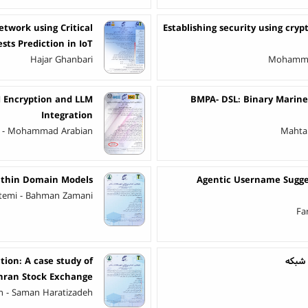
twork using Critical
Establishing security using cry
sts Prediction in IoT
Hajar Ghanbari
Mohammed
M Encryption and LLM
BMPA- DSL: Binary Marine 
Integration
ni - Mohammad Arabian
Mahtab
within Domain Models
Agentic Username Sugge
temi - Bahman Zamani
Fa
tion: A case study of
hran Stock Exchange
an - Saman Haratizadeh