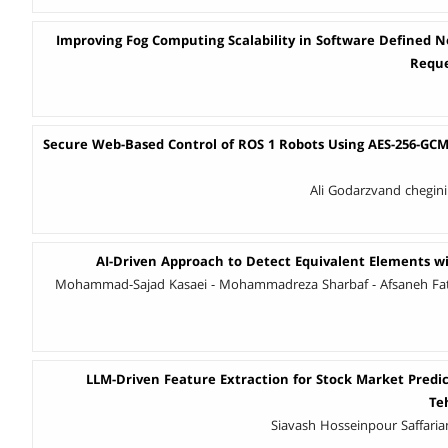
Improving Fog Computing Scalability in Software Defined Ne
Reque
Secure Web-Based Control of ROS 1 Robots Using AES-256-GC
Ali Godarzvand chegi
AI-Driven Approach to Detect Equivalent Elements 
Mohammad-Sajad Kasaei - Mohammadreza Sharbaf - Afsaneh Fa
LLM-Driven Feature Extraction for Stock Market Predic
Te
Siavash Hosseinpour Saffari