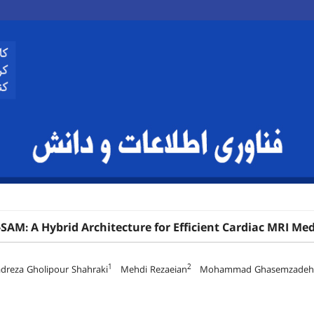
AM: A Hybrid Architecture for Efficient Cardiac MRI Me
1
2
eza Gholipour Shahraki
Mehdi Rezaeian
Mohammad Ghasemzadeh