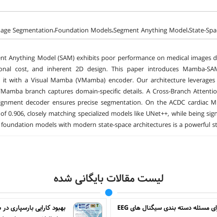
mage Segmentation،Foundation Models،Segment Anything Model،State-Spa
t Anything Model (SAM) exhibits poor performance on medical images due
onal cost, and inherent 2D design. This paper introduces Mamba-SAM
g it with a Visual Mamba (VMamba) encoder. Our architecture leverages
VMamba branch captures domain-specific details. A Cross-Branch Attenti
lignment decoder ensures precise segmentation. On the ACDC cardiac M
 of 0.906, closely matching specialized models like UNet++, while being si
foundation models with modern state-space architectures is a powerful str
لیست مقالات بایگانی شده
ارائه تکنیک یادگیری چندهسته ای مبتنی بر روش بهینه سازی برای مسئله دسته بندی سیگنال های EEG
بهبود کارایی بارسپاری در ش