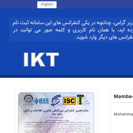
English
Mamba-S
Mohammadr