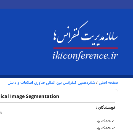
صفحه اصلی
/
شانزدهمین کنفرانس بین المللی فناوری اطلاعات و دانش
dical Image Segmentation
نویسندگان :
3
1- دانشگاه یزد
2- دانشگاه یزد