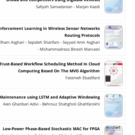
Snowa and Competitors Using Digikala Reviews
Safiyeh Samadanian - Marjan Kaedi
einforcement Learning in Wireless Sensor Networks
Routing Protocols
Elham Asghari - Sepideh Sharifani - Seyyed Amir Asghari
- Mohammadreza Binesh Marvasti
 Trust-Based Workflow Scheduling Method In Cloud
Computing Based On The MVO Algorithm
Fatemeh Ebadifard
 Maintenance using LSTM and Adaptive Windowing
Aien Ghanbari Adivi - Behrouz Shahgholi Ghahfarokhi
Low-Power Phase-Based Stochastic MAC for FPGA