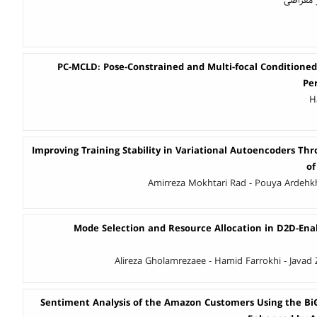
 مقراضی
PC-MCLD: Pose-Constrained and Multi-focal Conditioned 
Pe
H
Improving Training Stability in Variational Autoencoders Th
of
Amirreza Mokhtari Rad - Pouya Ardehkh
Mode Selection and Resource Allocation in D2D-En
Alireza Gholamrezaee - Hamid Farrokhi - Java
Sentiment Analysis of the Amazon Customers Using the B