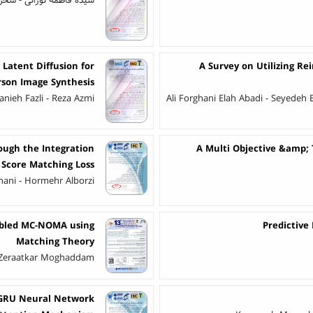
سیده فاطمه نورانی - سحر
Latent Diffusion for
A Survey on Utilizing R
rson Image Synthesis
anieh Fazli - Reza Azmi
Ali Forghani Elah Abadi - Seyedeh 
rough the Integration
A Multi Objective &amp;
 Score Matching Loss
ani - Hormehr Alborzi
abled MC-NOMA using
Predictive
Matching Theory
d Zeraatkar Moghaddam
iGRU Neural Network