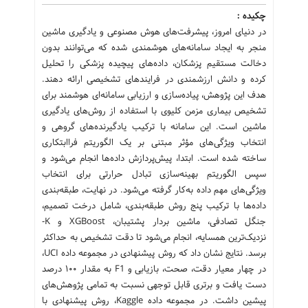
چکیده :
در دنیای امروز، پیشرفت‌های هوش مصنوعی و یادگیری ماشین
منجر به ایجاد سامانه‌های هوشمندی شده که می‌توانند بدون
دخالت مستقیم پزشکان، داده‌های پیچیده پزشکی را تحلیل
کرده و دانش ارزشمندی در فرایندهای تشخیصی ارائه دهند.
هدف این پژوهش، پیاده‌سازی و ارزیابی سامانه‌ای هوشمند برای
تشخیص بیماری مزمن کلیوی با استفاده از روش‌های یادگیری
ماشین است. این سامانه با ترکیب یادگیرنده‌های گروهی و
انتخاب ویژگی‌های مؤثر مبتنی بر یک الگوریتم فراابتکاری
ساخته شده است. ابتدا، پیش‌پردازش داده‌ها انجام می‌شود و
سپس الگوریتم بهینه‌سازی تبادل حرارتی برای انتخاب
ویژگی‌های مهم داده به‌کار گرفته می‌شود. در نهایت، طبقه‌بندی
داده‌ها با ترکیب پنج روش طبقه‌بندی، شامل درخت تصمیم،
جنگل تصادفی، ماشین بردار پشتیبان، XGBoost و K-
نزدیک‌ترین همسایه، انجام می‌شود تا دقت تشخیص به حداکثر
برسد. نتایج نشان داد که روش پیشنهادی در مجموعه داده UCI،
در چهار معیار دقت، صحت، بازیابی و F1 به مقدار ۱۰۰ درصد
دست یافت و برتری قابل توجهی نسبت به تمامی پژوهش‌های
پیشین داشت. در مجموعه داده Kaggle، روش پیشنهادی با