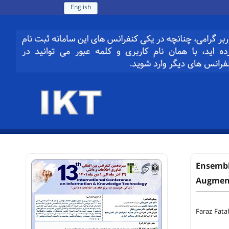
English
Ensembl
Augment
Faraz Fata