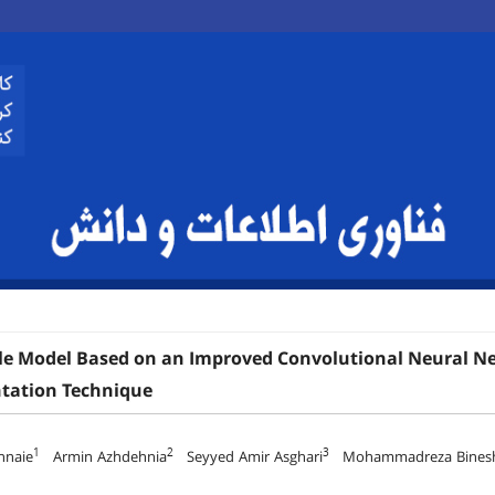
e Model Based on an Improved Convolutional Neural N
ation Technique
1
2
3
hnaie
Armin Azhdehnia
Seyyed Amir Asghari
Mohammadreza Binesh