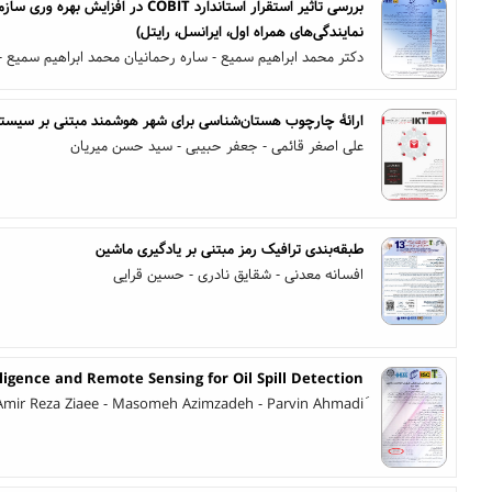
بررسی تأثیر استقرار استاندارد COBIT در ا
نمایندگی‌های همراه اول، ایرانسل، رایتل)
دکتر محمد ابراهیم سمیع - ساره رحمانیان محمد ابراهیم سمیع - 
ارائۀ چارچوب هستان‌شناسی برای شهر هوشمند مبتنی بر سیستم
علی اصغر قائمی - جعفر حبیبی - سید حسن میریان
طبقه‌بندی ترافیک رمز مبتنی بر یادگیری ماشین
افسانه معدنی - شقایق نادری - حسین قرایی
elligence and Remote Sensing for Oil Spill Detection