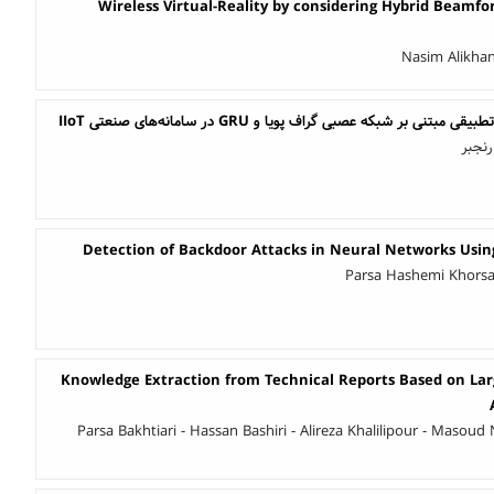
Wireless Virtual-Reality by considering Hybrid Beamfo
Nasim Alikha
 بر شبکه عصبی گراف پویا و GRU در سامانه‌های صنعتی IIoT
رنجبر
Detection of Backdoor Attacks in Neural Networks Usin
Parsa Hashemi Khorsa
Knowledge Extraction from Technical Reports Based on La
Parsa Bakhtiari - Hassan Bashiri - Alireza Khalilipour - Masou