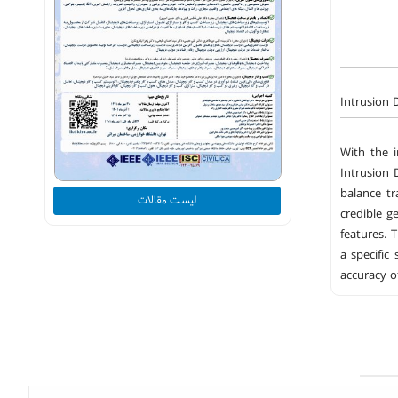
Intrusion
With the i
Intrusion 
balance t
لیست مقالات
credible g
features. 
a specific
accuracy o