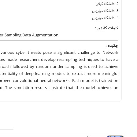
2- دانشگاه گیلان
3- دانشگاه خوارزمی
4- دانشگاه خوارزمی
کلمات کلیدی :
er Sampling،Data Augmentation
چکیده :
 various cyber threats pose a significant challenge to Network
urces made researchers develop resampling techniques to have a
pproach followed by random under sampling is used to achieve
otentiality of deep learning models to extract more meaningful
proved convolutional neural networks. Each model is trained on
. The simulation results illustrate that the model achieves an