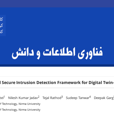
 Secure Intrusion Detection Framework for Digital Twin-
1
2
3
4
tel
Nilesh Kumar Jadav
Tejal Rathod
Sudeep Tanwar
Deepak Garg
 of Technology, Nirma University
 of Technology, Nirma University