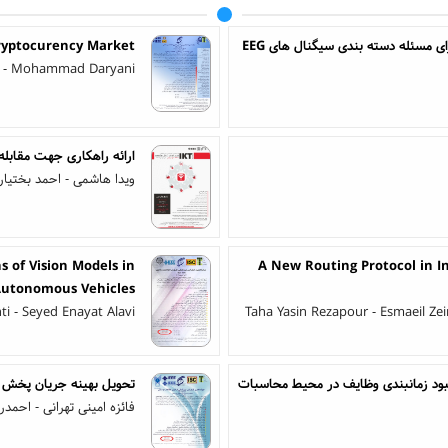
ارائه تکنیک یادگیری چندهسته ای مبتنی بر روش بهینه سازی برای مسئله دسته بندی سیگنال های EEG
Cryptocurency Market
y - Mohammad Daryani
ارائه راهکاری جهت مقابله با حملات DoS در شبکه
ویدا هاشمی - احمد بختیا
s of Vision Models in
A New Routing Protocol in In
utonomous Vehicles
 - Seyed Enayat Alavi
Taha Yasin Rezapour - Esmaeil Ze
هبود زمانبندی وظایف در محیط محاسبات
تحویل بهینه جریان پخش زنده HTTP: یک رویکرد ترکیبی 
فائزه امینی تهرانی - احمدر