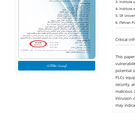
3- Institute
4- Institute
5- SR Univer
6- (Tehran P
Critical In
This paper
vulnerabil
لیست مقالات
potential 
PLCs equipp
security a
malicious 
intrusion 
may indica