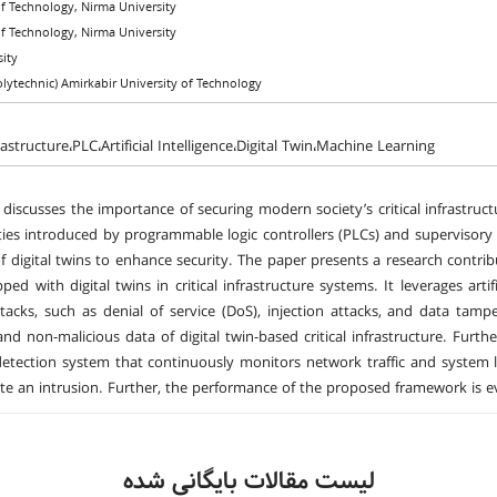
 of Technology, Nirma University
 of Technology, Nirma University
sity
olytechnic) Amirkabir University of Technology
frastructure،PLC،Artificial Intelligence،Digital Twin،Machine Learning
 discusses the importance of securing modern society’s critical infrastructu
ities introduced by programmable logic controllers (PLCs) and supervisory
of digital twins to enhance security. The paper presents a research contr
ed with digital twins in critical infrastructure systems. It leverages artif
ttacks, such as denial of service (DoS), injection attacks, and data tamp
and non-malicious data of digital twin-based critical infrastructure. Furthe
detection system that continuously monitors network traffic and system lo
te an intrusion. Further, the performance of the proposed framework is eva
لیست مقالات بایگانی شده