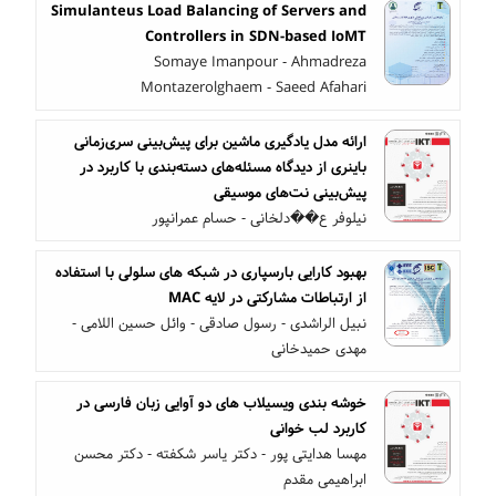
Simulanteus Load Balancing of Servers and
Controllers in SDN-based IoMT
Somaye Imanpour - Ahmadreza
Montazerolghaem - Saeed Afahari
ارائه مدل یادگیری ماشین برای پیش‌بینی سری‌زمانی
باینری از دیدگاه مسئله‌های دسته‌بندی با کاربرد در
پیش‌بینی نت‌های موسیقی
نیلوفر ع��دلخانی - حسام عمرانپور
بهبود کارایی بارسپاری در شبکه های سلولی با استفاده
از ارتباطات مشارکتی در لایه MAC
نبیل الراشدی - رسول صادقی - وائل حسین اللامی -
مهدی حمیدخانی
خوشه بندی ویسیلاب های دو آوایی زبان فارسی در
کاربرد لب خوانی
مهسا هدایتی پور - دکتر یاسر شکفته - دکتر محسن
ابراهیمی مقدم