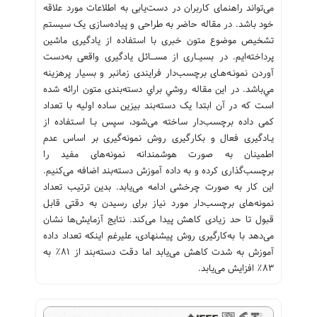
می‌تواند راهنمای کاربران در دست‌یابی به اطلاعات مورد علاقه
خود باشد. در مقاله حاضر به طراحی و پیاده‌سازی یک سیستم
تشخیص موضوع متون خبری با استفاده از یادگیری ماشین
پرداخته‌ایم. ﺩﺭ ﺑﺴﻴــﺎﺭﯼ ﺍﺯ ﻣﺴـــﺎﺋﻞ ﻳﺎﺩﮔﻴﺮﯼ ﻭﺍﻗﻌﯽ به‌دﺳﺖ
ﺁﻭﺭﺩﻥ ﻧﻤﻮﻧـﻪﻫـﺎﯼ ﺑﺮﭼﺴﺐ‌ﺩﺍﺭ فرایندی زمانبر و ﺑﺴﻴﺎﺭ ﭘﺮﻫﺰﻳﻨﻪ
ﻣﻲباشد. ﺩﺭ ﺍﻳﻦ مقاله ﺭﻭﺷﻲ ﺑﺮﺍﻱ ﺩﺳﺘﻪ‌ﺑﻨﺪﯼ ﻣﺘﻮﻥ ارائه ﺷﺪﻩ
ﺍﺳﺖ ﮐﻪ ﺩﺭ ﺁﻥ ﺍﺑﺘﺪﺍ ﻳﮏ ﺩﺳﺘﻪ‌ﺑﻨﺪ ﺑﻴﺰﻳﻦ ﺳﺎﺩﻩ ﺍﻭﻟﻴﻪ ﺑﺎ ﺗﻌﺪﺍﺩ
ﮐﻤﯽ داده ﺑﺮﭼﺴﺐ‌ﺩﺍﺭ ﺳﺎﺧﺘﻪ ﻣﯽﺷﻮﺩ، ﺳﭙﺲ ﺑـﺎ ﺍﺳـﺘﻔﺎﺩﻩ ﺍﺯ
ﻳـﺎﺩﮔﻴﺮﯼ ﻓﻌﺎﻝ ﻭ ﺑﮑﺎﺭﮔﻴﺮﯼ ﺭﻭﺵ ﻧﻤﻮﻧﻪﮔﻴﺮﯼ ﺑﺮ ﺍﺳﺎﺱ ﻋﺪﻡ
ﺍﻃﻤﻴﻨﺎﻥ ﺑﻪ ﺻﻮﺭﺕ هوشمندانه ﻧﻤﻮﻧﻪﻫﺎﯼ ﻣﻔﻴﺪ ﺭﺍ
ﺑﺮﭼﺴﺐﮔﺬﺍﺭﯼ کرده و به داده آموزش دسته‌بند اضافه می‌کنیم.
این کار به صورت چرخشی ادامه می‌یابد. ﺑﺪﻳﻦ ﺗﺮﺗﻴﺐ ﺗﻌﺪﺍﺩ
ﻧﻤﻮﻧﻪهای ﺑﺮﭼﺴﺐ‌ﺩﺍﺭ ﻣﻮﺭﺩ ﻧﻴﺎﺯ برای رسیدن به دقتی قابل
قبول تا حد ﺯﻳﺎﺩﯼ ﮐﺎﻫﺶ ﭘﻴﺪﺍ می‌کند. نتایج آزمایش‌ها نشان
می‌دهد با به‌کارگیری روش پیشنهادی، علیرغم اینکه تعداد داده
آموزش به شدت کاهش می‌یابد اما دقت دسته‌بند از ۸۱٪ به
۸۳٪ افزایش می‌یابد.