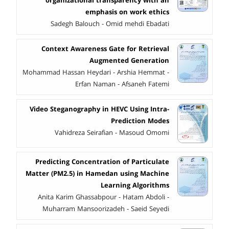
organizational transparency with an
emphasis on work ethics
Sadegh Balouch - Omid mehdi Ebadati
Context Awareness Gate for Retrieval
Augmented Generation
Mohammad Hassan Heydari - Arshia Hemmat -
Erfan Naman - Afsaneh Fatemi
Video Steganography in HEVC Using Intra-
Prediction Modes
Vahidreza Seirafian - Masoud Omomi
Predicting Concentration of Particulate
Matter (PM2.5) in Hamedan using Machine
Learning Algorithms
Anita Karim Ghassabpour - Hatam Abdoli -
Muharram Mansoorizadeh - Saeid Seyedi