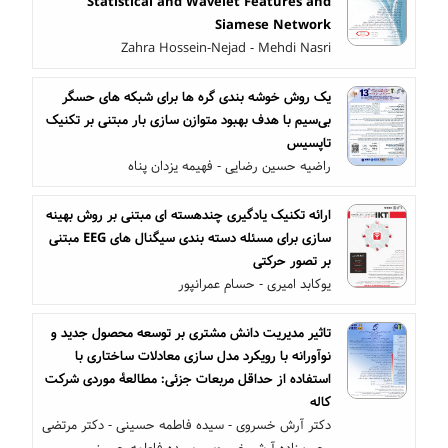
Statistical and Wavelet Features and
Siamese Network
Zahra Hossein-Nejad - Mehdi Nasri
یک روش خوشه بندی گره ها برای شبکه های حسگر
بی‌سیم با هدف بهبود متوازن سازی بار مبتنی بر تکنیک
تاپسیس
راضیه حسین رضایی - فهیمه یزدان پناه
ارائه تکنیک یادگیری چندهسته ای مبتنی بر روش بهینه
سازی برای مسئله دسته بندی سیگنال های EEG مبتنی
بر تصور حرکتی
یوکابد امیری - حسام عمرانپور
تاثیر مدیریت دانش مشتری بر توسعه محصول جدید و
نوآورانه با رویکرد مدل سازی معادلات ساختاری با
استفاده از حداقل مربعات جزئی: مطالعۀ موردی شرکت
کاله
دکتر آرش خسروی - سیده فاطمه حسینی - دکتر مرتضی