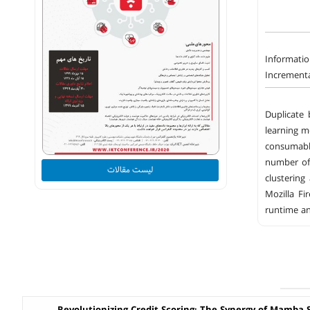
Informatio
Incrementa
Duplicate 
learning m
consumable
number of 
لیست مقالات
clusterin
Mozilla F
runtime an