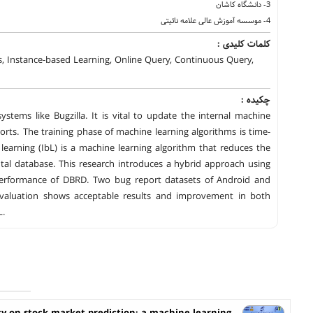
3- دانشگاه کاشان
4- موسسه آموزش عالی علامه نائیتی
کلمات کلیدی :
s, Instance-based Learning, Online Query, Continuous Query,
چکیده :
stems like Bugzilla. It is vital to update the internal machine
ts. The training phase of machine learning algorithms is time-
earning (IbL) is a machine learning algorithm that reduces the
ntal database. This research introduces a hybrid approach using
 performance of DBRD. Two bug report datasets of Android and
evaluation shows acceptable results and improvement in both
L.