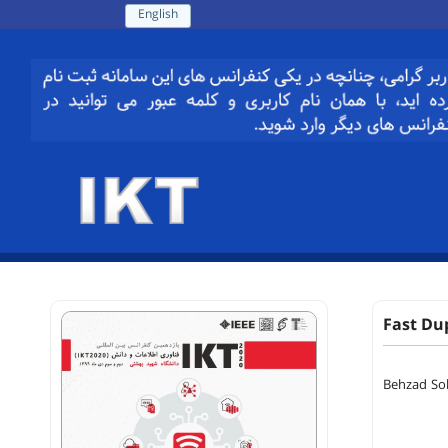
English
Fast Du
Behzad Sol