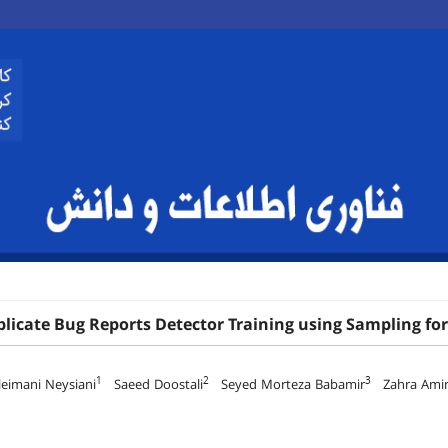
plicate Bug Reports Detector Training using Sampling f
1
2
3
eimani Neysiani
Saeed Doostali
Seyed Morteza Babamir
Zahra Amin