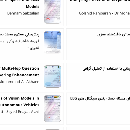
 State Space and CNN
Analysing effect of news polar
Models
Behnam Sabzalian
Golshid Ranjbaran - Dr Moh
سازی بافت‌های مغزی
پیش‌بینی بستری مجدد بیما
فهیمه شاهرخ شهرکی - رسو
قدیری -
ی با استفاده از تحلیل گرافی
 Multi-Hop Question
wering Enhancement
- Mohammad Ali Akhaee
ارائه تکنیک یادگیری چندهسته ای مبتنی بر روش بهینه سازی برای مسئله دسته بندی سیگنال های EEG
s of Vision Models in
utonomous Vehicles
 - Seyed Enayat Alavi