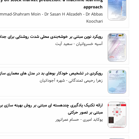
ity on stock market prediction: a machine learning
approach
ammad-Shahram Moin - Dr Sasan H Alizadeh - Dr Abbas
Koochari
رویکرد نوین مبتنی بر خوشه‌بندی محلی شدت روشنایی برای جدا
آسیه خسروانیان - سعید آیت
رویکردی در تشخیص خودکار بوهای بد در مدل های معماری سازمان
زهرا رحیمی تمندگانی - شهره آجودانیان
مبتنی بر تصور حرکتی
یوکابد امیری - حسام عمرانپور