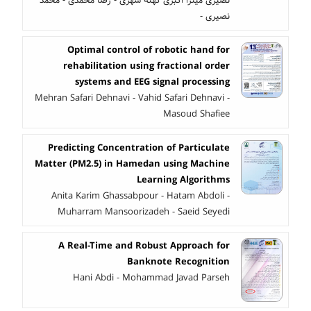
نصیری میترا اکبری کهنه شهری - رضا محمدی - محمد
نصیری -
Optimal control of robotic hand for
rehabilitation using fractional order
systems and EEG signal processing
Mehran Safari Dehnavi - Vahid Safari Dehnavi -
Masoud Shafiee
Predicting Concentration of Particulate
Matter (PM2.5) in Hamedan using Machine
Learning Algorithms
Anita Karim Ghassabpour - Hatam Abdoli -
Muharram Mansoorizadeh - Saeid Seyedi
A Real-Time and Robust Approach for
Banknote Recognition
Hani Abdi - Mohammad Javad Parseh