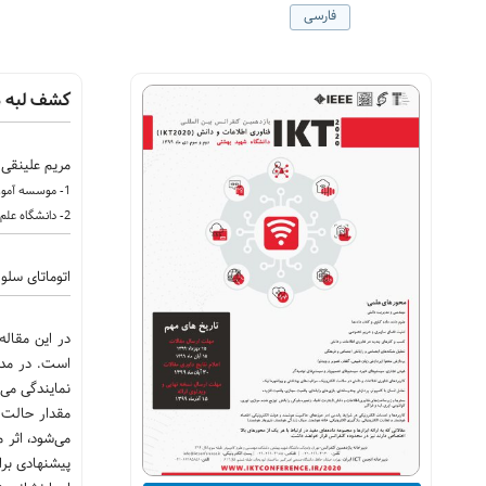
فارسی
کشف لبه در
مریم علینقی 
1- موسسه آموزش عالی ارشاد دماوند (واحد دختران)
2- دانشگاه علم و فرهنگ تهران
اتوماتای سلو
در این مقال
است. در مدل
نمایندگی می،
مقدار حالت ب
می‌شود، اثر 