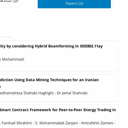
اجرا نشانده.
Papers List
lity by considering Hybrid Beamforming in IEEE802.11ay
bas Mohammadi
iction Using Data Mining Techniques for an Iranian
n
eyedhamidreza Shahabi Haghighi - Dr Jamal Shahrabi
Smart Contract Framework for Peer-to-Peer Energy Trading in
 Farshad Ebrahimi - S. Mohammadali Zanjani - Amirafshin Zamani -