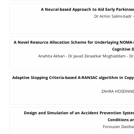
A Neural-based Approach to Aid Early Parkinson
Dr Armin Salimi-bad
A Novel Resource Allocation Scheme for Underlaying NOMA-
Cognitive
Anahita Akbari - Dr Javad Zeraatkar Moghaddam - D
Adaptive Stopping Criteria-based A-RANSAC algorithm in Cop
ZAHRA HOSEINNEJ
Design and Simulation of an Accident Prevention Sys
Conditions an
Forouzan Dastbaz