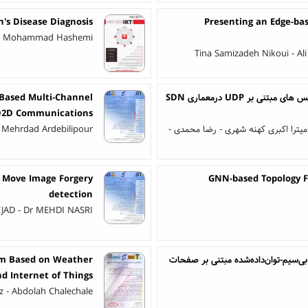
's Disease Diagnosis
Presenting an Edge-ba
r - Mohammad Hashemi
Tina Samizadeh Nikoui - A
یک روش کارآمد جهت تشخیص آنلاین حملات DRDoS به سرویس های مبتنی بر UDP درمعماری SDN
Based Multi-Channel
 D2D Communications
یترا اکبری کهنه شهری - رضا محمدی -
r Mehrdad Ardebilipour
y Move Image Forgery
GNN-based Topology Fe
detection
AD - Dr MEHDI NASRI
شکل‌دهی سه بعدی پرتو و بهبود نرخ امن در شبکه‌های مخابراتی بی‌سیم-توان‎‌داده‌شده مبتنی بر صفحات
tem Based on Weather
d Internet of Things
 - Abdolah Chalechale