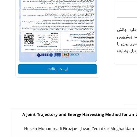
 دارد. چالش
ند پیش‌بینی
ی (CLP) می‌پردازیم. برای حل مسئله CLP چارچوبی غیرپارامتری بیزی را
 برای وظایف
لیست مقالات
A Joint Trajectory and Energy Harvesting Method for an 
Hosein Mohammadi Firozjae - Javad Zeraatkar Moghaddam -