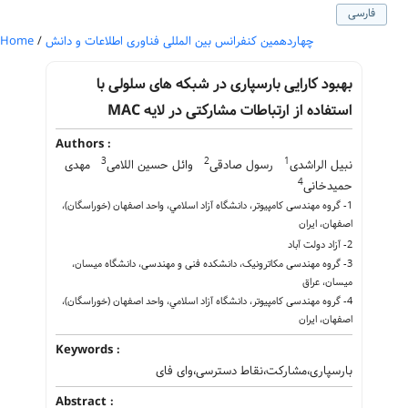
فارسی
چهاردهمین کنفرانس بین المللی فناوری اطلاعات و دانش
/
Home
بهبود کارایی بارسپاری در شبکه های سلولی با
استفاده از ارتباطات مشارکتی در لایه MAC
Authors :
3
2
1
نبیل الراشدی
رسول صادقی
وائل حسین اللامی
مهدی
4
حمیدخانی
1- گروه مهندسی کامپیوتر، دانشگاه آزاد اسلامي، واحد اصفهان (خوراسگان)،
اصفهان، ایران
2- آزاد دولت آباد
3- گروه مهندسی مکاترونیک، دانشکده فنی و مهندسی، دانشگاه میسان،
میسان، عراق
4- گروه مهندسی کامپیوتر، دانشگاه آزاد اسلامي، واحد اصفهان (خوراسگان)،
اصفهان، ایران
Keywords :
بارسپاری،مشارکت،نقاط دسترسی،وای فای
Abstract :