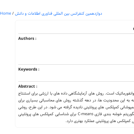
دوازدهمین کنفرانس بین المللی فناوری اطلاعات و دانش
/
Home
Authors :
Keywords :
Abstract :
شناسایی کمپلکس‏ های پروتئینی از روی شبکه‎ های برهمکنش پروتئینی یکی از وظایف بنیادی در بیوانفورماتیک است. روش‎ های آزمایشگاهی داده‎ های با ارزشی برای استنتاج
کمپلکس ‎های پروتئینی فراهم کرده ‎اند. با این وجود، این روش ‎ها محدویت‎ های ذاتی دارند. با توجه به این محدودیت‎ ها، در دهه گذشته روش‌ های محاسباتی بسیاری برای
شناسایی کمپلکس ‎های پروتئینی، ارائه شده ‎اند. در بسیاری از روش‌ های ارائه شده ماهیت پویا و همپوشانی کمپلکس ‎های پروتئینی نادیده گرفته می شود. در این طرح، روشی
با استفاده از شبکه برهمکنش پروتئین، داده‎ های بیان ژن، گراف هستان‎ شناسی ژن، داده TAP و الگوریتم خوشه‎ بندی فازی C-means برای شناسایی کمپلکس‎ های پروتئینی