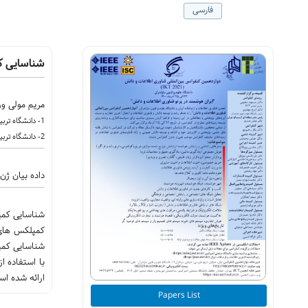
فارسی
شناسایی کمپلکس‎ های پروتئینی با استفاده از 
مریم مولی ور
1- دانشگاه تربیت مدرس
2- دانشگاه تربیت مدرس
داده بیان ژن، داده TAP، شبکه برهمکنش پروتئین، کمپلکس پر
ارائه شده است. نتایج آزمایش ‎ها نشان می دهد این روش 
Papers List