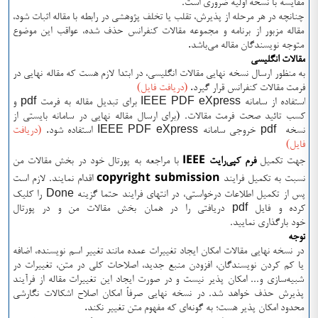
مقایسه با نسخه اولیه ضروری است.
چنانچه در هر مرحله از پذیرش، تقلب یا تخلف پژوهشی در رابطه با مقاله‌ اثبات شود،
مقاله مزبور از برنامه و مجموعه مقالات کنفرانس حذف شده، عواقب این موضوع
.
متوجه نویسندگان مقاله می‌باشد
مقالات انگلیسی
به منظور ارسال نسخه نهایی مقالات انگلیسی، در ابتدا لازم هست که مقاله نهایی در
.
فرمت مقالات کنفرانس قرار گیرد
(دریافت فایل)
pdf
IEEE PDF eXpress
استفاده از سامانه
برای تبدیل مقاله به فرمت
و
کسب تائید صحت فرمت مقالات.
(برای ارسال مقاله نهایی در سامانه بایستی از
.
IEEE PDF eXpress
pdf
نسخه
خروجی سامانه
استفاده شود
(دریافت
فایل)
IEEE
جهت تکمیل
فرم کپی‌رایت
با مراجعه به پورتال خود در بخش مقالات من
copyright submission
نسبت به تكميل فرايند
اقدام نمايند. لازم است
Done
پس از تكميل اطلاعات درخواستي، در انتهاي فرايند حتما گزينه
را كليك
pdf
كرده و
فايل
دريافتي
را در همان بخش مقالات من و در پورتال
خود
بارگذاري
نماييد.
توجه
در نسخه نهایی مقالات امکان ایجاد تغییرات عمده مانند تغییر اسم نویسنده، اضافه
یا کم کردن نویسندگان، افزودن منبع جدید، اصلاحات کلی در متن، تغییرات در
شبیه‌سازی و... امکان پذیر نیست و در صورت ایجاد این تغییرات مقاله از فرآیند
پذیرش حذف خواهد شد. در نسخه نهایی صرفاً امکان اصلاح اشکالات نگارشی
.
محدود امکان پذیر هست؛ به گونه‌ای که مفهوم متن تغییر نکند