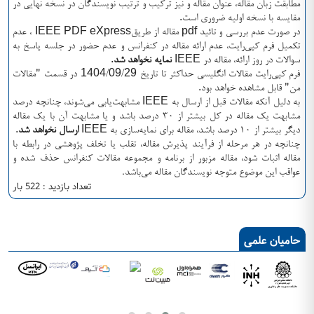
مطابقت زبان مقاله، عنوان مقاله و نیز ترکیب و ترتیب نویسندگان در نسخه نهایی در
.
مقایسه با نسخه اولیه ضروری است
IEEE PDF eXpress
pdf
در صورت عدم بررسی و تائید
مقاله از طریق
، عدم
تکمیل فرم کپی‌رایت، عدم ارائه‌ مقاله در کنفرانس و عدم حضور در جلسه پاسخ به
.
IEEE
سوالات در روز ارائه، مقاله در
نمایه نخواهد شد
1404
09
29
فرم کپی‌رایت مقالات انگلیسی حداکثر تا تاریخ
/
/
در قسمت "مقالات
.
من" قابل مشاهده خواهد بود
IEEE
به دلیل آنکه مقالات قبل از ارسال به
مشابهت‌یابی می‌شوند، چنانچه درصد
مشابهت یک مقاله در کل بیشتر از
۳۰ درصد
باشد و یا مشابهت آن با یک مقاله
.
IEEE
دیگر بیشتر از
۱۰ درصد
باشد، مقاله برای نمایه‌سازی به
ارسال نخواهد شد
چنانچه در هر مرحله‌ از فرآیند پذیرش مقاله، تقلب یا تخلف پژوهشی در رابطه با
مقاله اثبات شود، مقاله مزبور از برنامه و مجموعه مقالات کنفرانس حذف شده و
عواقب این موضوع متوجه نویسندگان مقاله می‌باشد.
تعداد بازدید : 522 بار
حامیان علمی