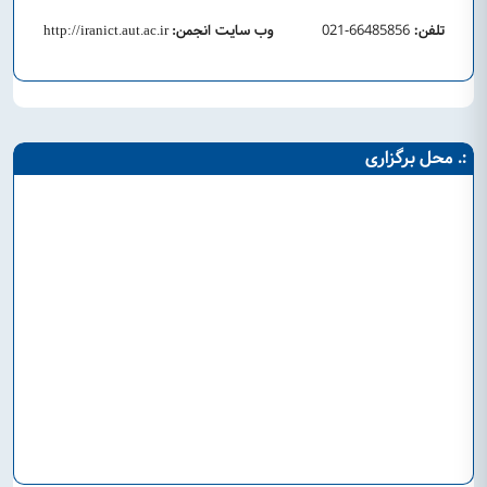
تلفن:
66485856-021
وب سایت انجمن
http://iranict.aut.ac.ir
:
:. محل برگزاری