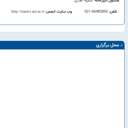
مسئول دبیرخانه
: سمیه آهاری
تلفن:
66485856-021
وب سایت انجمن
http://iranict.aut.ac.ir
:
:. محل برگزاری