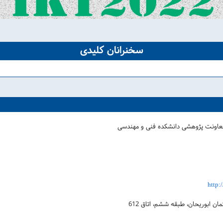
سخنرانان کلیدی
معاونت پژوهشی دانشکده فنی و مهندسی
http:
ن ابوریحان، طبقه ششم، اتاق 612