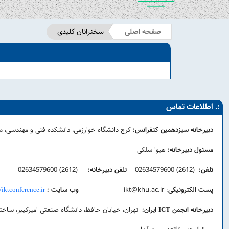
صفحه اصلی
سخنرانان کلیدی
:. اطلاعات تماس
دبیرخانه سیزدهمین کنفرانس:
کرج دانشگاه خوارزمی، دانشکده فنی و مهندسی، 
مسئول دبیرخانه:
هیوا سلکی
تلفن:
(2612) 02634579600
تلفن دبیرخانه:
(2612) 02634579600
پست الکترونیکی
:
ikt@khu.ac.ir
وب سایت :
//iktconference.ir
دبیرخانه انجمن
ایران:
تهران، خیابان حافظ، دانشگاه صنعتی امیرکیبر، ساختما
ICT