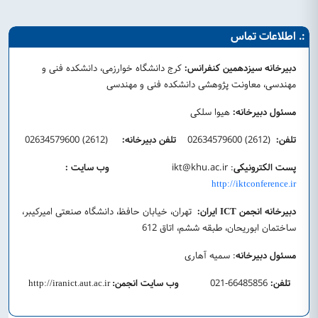
:. اطلاعات تماس
دبیرخانه سیزدهمین کنفرانس:
کرج دانشگاه خوارزمی، دانشکده فنی و
مهندسی، معاونت پژوهشی دانشکده فنی و مهندسی
مسئول دبیرخانه:
هیوا سلکی
تلفن:
(2612) 02634579600
تلفن دبیرخانه:
(2612) 02634579600
پست الکترونیکی
:
ikt@khu.ac.ir
وب سایت :
http://iktconference.ir
دبیرخانه انجمن
ایران:
تهران، خیابان حافظ، دانشگاه صنعتی امیرکیبر،
ICT
ساختمان ابوریحان، طبقه ششم، اتاق 612
مسئول دبیرخانه
: سمیه آهاری
تلفن:
66485856-021
وب سایت انجمن
http://iranict.aut.ac.ir
: