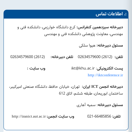
:. اطلاعات تماس
دبیرخانه سیزدهمین کنفرانس:
کرج دانشگاه خوارزمی، دانشکده فنی و
مهندسی، معاونت پژوهشی دانشکده فنی و مهندسی
مسئول دبیرخانه:
هیوا سلکی
تلفن:
(2612) 02634579600
تلفن دبیرخانه:
(2612) 02634579600
پست الکترونیکی
:
ikt@khu.ac.ir
وب سایت :
http://iktconference.ir
دبیرخانه انجمن
ایران:
تهران، خیابان حافظ، دانشگاه صنعتی امیرکیبر،
ICT
ساختمان ابوریحان، طبقه ششم، اتاق 612
مسئول دبیرخانه
: سمیه آهاری
تلفن:
66485856-021
وب سایت انجمن
http://iranict.aut.ac.ir
: