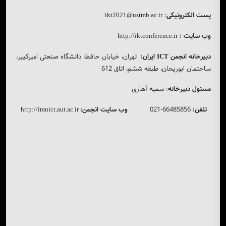
پست الکترونیکی
:
ikt2021@ustmb.ac.ir
وب سایت :
http://iktconference.ir
دبیرخانه انجمن
ایران:
تهران، خیابان حافظ، دانشگاه صنعتی امیرکیبر،
ICT
ساختمان ابوریحان، طبقه ششم، اتاق 612
مسئول دبیرخانه
: سمیه آهاری
تلفن:
66485856-021
وب سایت انجمن
http://iranict.aut.ac.ir
: