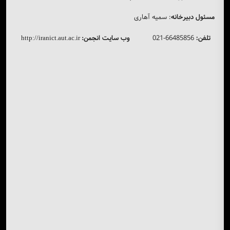
مسئول دبیرخانه
: سمیه آهاری
تلفن:
66485856-021
وب سایت انجمن
http://iranict.aut.ac.ir
: