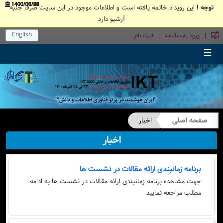
1400/09/22
1400/09/22
1400/09/17
1400/09/06
1400/08/24
1400/08/01
1400/06/30
1400/06/26
1400/06/08
1400/05/30
توجه !
این رویداد خاتمه یافته است و اطلاعات موجود در این سایت صرفا جنبه
آرشیو دارد
English
|
|
ورود به سامانه
ثبت نام
☰
صفحه اصلی
اخبار
اخبار
برنامه زمانبندی ارائه مقالات در نشست ها
جهت مشاهده برنامه زمانبندی ارائه مقالات در نشست ها به ادامه
مطلب مراجعه نمایید