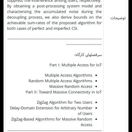
suppress the interference among users, respectively.
By obtaining a post-processing system model and
characterizing the accumulated noise during the
decoupling process, we also derive bounds on the
توضیحات
achievable sum-rates of the proposed algorithm for
both cases of perfect and imperfect CSI.
--------------------------------------------------------------------------------
------------------------------
سرفصلهای کارگاه:
Part I: Multiple Access for IoT
Multiple Access Algorithms
Random Multiple Access Algorithms
Massive Random Access
Part II: Toward Massive Connectivity in IoT
ZigZag Algorithm for Two Users
Delay-Domain Extension for Arbitrary Number
of Users
ZigZag-Based Algorithms for Massive Random
Access
--------------------------------------------------------------------------------