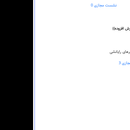
نشست مجازی 0
ش افزوده)
)
زی 3