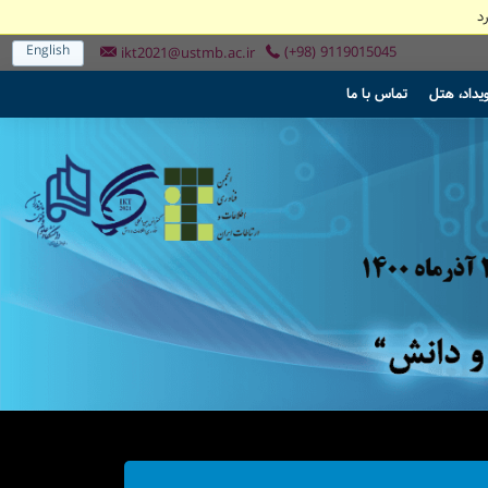
د
English
(+98) 9119015045
ikt2021@ustmb.ac.ir
یداد، هتل
تماس با ما