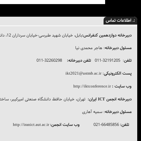
:. اطلاعات تماس
دبیرخانه دوازدهمین کنفرانس:
بابل، خیابان شهید طبرسی-خیابان سرداران 12، دانشگاه علوم و فنون مازندران
مسئول دبیرخانه
: هاجر محمدی نیا
تلفن
: 32191205-011
تلفن دبیرخانه:
32260298-011
پست الکترونیکی
:
ikt2021@ustmb.ac.ir
وب سایت :
http://iktconference.ir
دبیرخانه انجمن
ایران:
تهران، خیابان حافظ، دانشگاه صنعتی امیرکیبر، ساختما
ICT
مسئول دبیرخانه
: سمیه آهاری
تلفن:
66485856-021
وب سایت انجمن
http://iranict.aut.ac.ir
: