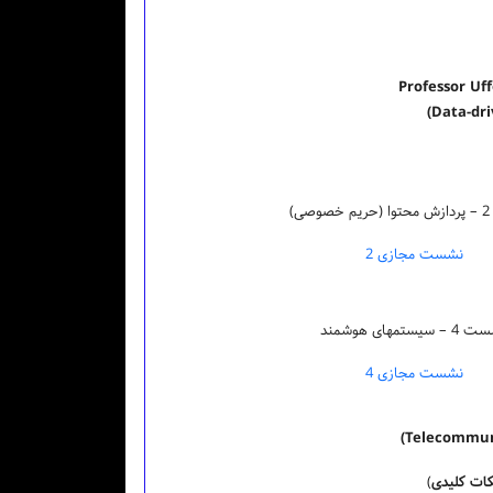
(Data-dr
ی)
نشست مجازی 2
 سیستم­های هوشمند
نشست مجازی 4
)
کات کلیدی
)