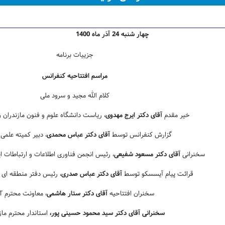
چهار شنبه 24 آذر ماه 1400
جزییات برنامه
مراسم افتتاحیه کنفرانس
کلام الله مجید و سرود ملی
خیر مقدم
آقای دکتر ایرج مهدوی
، ریاست دانشگاه علوم و فنون مازندران
گزارش کنفرانس توسط
آقای دکتر عباس محمدی
، دبیر کمیته علمی
سخنرانی
آقای دکتر مسعود شفیعی
، رئیس انجمن فناوری اطلاعات و ارتباطات ا
قرائت پیام آیسسکو توسط
آقای دکتر عباس صدری
، رئیس دفتر منطقه­ ای 
سخنران افتتاحیه
آقای دکتر ستار هاشمی
، معاونت محترم ICT
سخنرانی آقای دکتر سید محمود حسینی ­پور،
استاندار محترم ماز