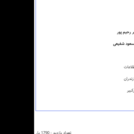
ر رحیم پور
مسعود شفیعی
لاعات
زندران
کبیر
تعداد بازدید : 1790 بار