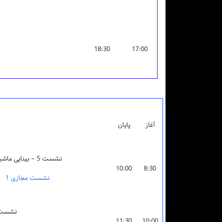
18:30
17:00
آغاز
پایان
نشست 5 – بینایی ماشین
10:00
8:30
نشست مجازی 1
نشست 8 – هوش مص
11:30
10:00