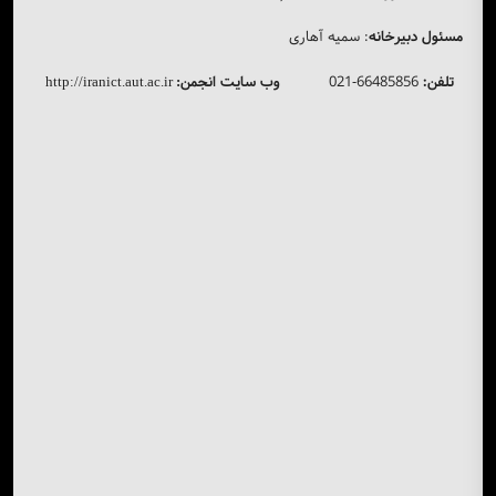
مسئول دبیرخانه
: سمیه آهاری
تلفن:
66485856-021
وب سایت انجمن
http://iranict.aut.ac.ir
: