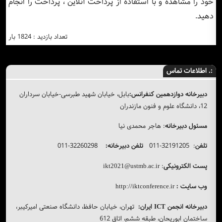
خود را مشاهده و با استفاده از پرداخت آنلاین ، پرداخت را انجام
دهید.
تعداد بازدید : 1824 بار
:. اطلاعات تماس
دبیرخانه دوازدهمین کنفرانس:
بابل، خیابان شهید طبرسی-خیابان سرداران
12، دانشگاه علوم و فنون مازندران
مسئول دبیرخانه
: هاجر محمدی نیا
تلفن
: 32191205-011
تلفن دبیرخانه:
32260298-011
پست الکترونیکی
:
ikt2021@ustmb.ac.ir
وب سایت :
http://iktconference.ir
دبیرخانه انجمن
ایران:
تهران، خیابان حافظ، دانشگاه صنعتی امیرکیبر،
ICT
ساختمان ابوریحان، طبقه ششم، اتاق 612