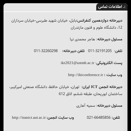
:. اطلاعات تماس
دبیرخانه دوازدهمین کنفرانس:
بابل، خیابان شهید طبرسی-خیابان سرداران
12، دانشگاه علوم و فنون مازندران
مسئول دبیرخانه
: هاجر محمدی نیا
تلفن
: 32191205-011
تلفن دبیرخانه:
32260298-011
پست الکترونیکی
:
ikt2021@ustmb.ac.ir
وب سایت :
http://iktconference.ir
دبیرخانه انجمن
ایران:
تهران، خیابان حافظ، دانشگاه صنعتی امیرکیبر،
ICT
ساختمان ابوریحان، طبقه ششم، اتاق 612
مسئول دبیرخانه
: سمیه آهاری
تلفن:
66485856-021
وب سایت انجمن
http://iranict.aut.ac.ir
: