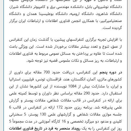
دانشگاه نوشیروانی بابل، دانشکده مهندسی برق و کامپیوتر دانشگاه شیراز،
دانشگاه شاهرود، دانشگاه ارومیه، دانشگاه بوعلی­سینا همدان و دانشگاه
صنعتی­امیرکبیر، با همکاری انجمن فناوری اطلاعات و ارتباطات ایران برگزار
گردیده است.
با افزایش تجربه برگزاری کنفرانس­های پیشین، با گذشت زمان این کنفرانس
از عمق، تنوع و تعدد بیشتر مقالات برخوردار شده است. این ویژگی باعث
شده­ است تا علاوه بر پرداختن به مسائل عمومی مربوط به فناوری اطلاعات
و ارتباطات، به ریز مسائل و نکات ملموس قضیه نیز توجه شود.
در دوره پنجم
این کنفرانس، دریافت حدود 700 مقاله برای داوری از
کشورهای مالزی، آلمان، انگلستان، هند، قزاقستان، تونس، فیلیپین، استرالیا
و ایران، با مشارکت بیش از 1084 نویسنده از این کشورها نشان از این
استقبال دارد. حدود 290 مقاله براساس نظر داوران و توسط کمیته علمی
برای ارائه در کنفرانس در قالب مقالات شفاهی، مقالات پوستر و گزارش
علمی پذیرفته شد. برنامه ­ریزی حدود 172 ارائه در کنفرانس در قالب 6
جلسه موازی مقالات شفاهی و گزارش­های علمی 130 پوستر، 5 سخنرانی
کلیدی و مدعو، دو میزگرد تخصصی و 16 کارگاه آموزشی در مدت مجموعاً 5
روز این کنفرانس را به یک
رویداد منحصر به فرد در تاریخ فناوری اطلاعات