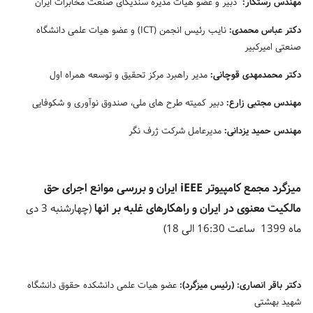
مهندس رستگار:
دبیر و عضو هیات مدیره سندیکای صنعت مخابرات ایران
دکتر عباس محمدی:
نایب رئیس انجمن (ICT) و عضو هیات علمی دانشگاه
صنعتی امیرکبیر
دکتر محمدمهدی قوچانی:
مدیر راهبرد مرکز تحقیق و توسعه همراه اول
مهندس مجتبی زارع:
دبیر کمیته طرح های ملی، صندوق نوآوری و شکوفایی
مهندس حمید یزدانی:
مدیرعامل شرکت ژرف نگر
میزگرد مجمع کامپیوتر iEEE ایران و بررسی موانع اجرای حق
مالکیت معنوی در ایران و راهکارهای غلبه بر انها
(چهار
شنبه 3 دی
ماه 1399 ساعت 16:30 الی 18)
دکتر باقر انصاری: (رئیس میزگرد):
عضو هیات علمی دانشکده حقوق دانشگاه
شهید بهشتی