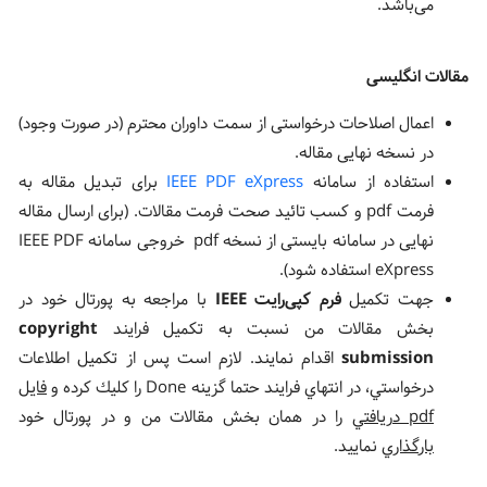
می‌باشد.
مقالات انگلیسی
اعمال اصلاحات درخواستی از سمت داوران محترم (در صورت وجود)
در نسخه نهایی مقاله.
استفاده از سامانه
IEEE PDF eXpress
برای تبدیل مقاله به
فرمت pdf و کسب تائید صحت فرمت مقالات. (برای ارسال مقاله
نهایی در سامانه بایستی از نسخه pdf خروجی سامانه IEEE PDF
eXpress استفاده شود).
جهت تکمیل
فرم کپی‌رایت IEEE
با مراجعه به پورتال خود در
بخش مقالات من نسبت به تكميل فرايند
copyright
submission
اقدام نمايند. لازم است پس از تكميل اطلاعات
درخواستي، در انتهاي فرايند حتما گزينه Done را كليك كرده و
فايل
pdf دريافتي
را در همان بخش مقالات من و در پورتال خود
بارگذاري
نماييد.