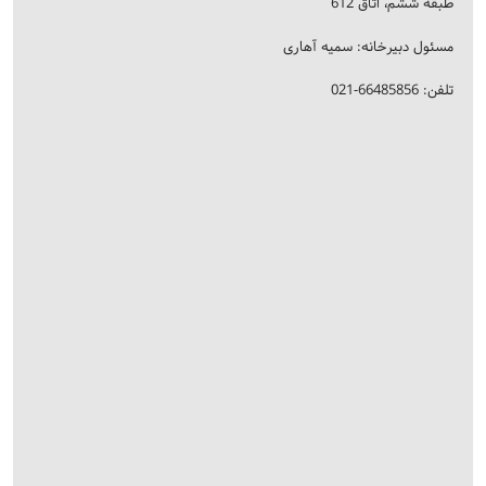
طبقه ششم، اتاق 612
مسئول دبیرخانه: سمیه آهاری
تلفن: 66485856-021