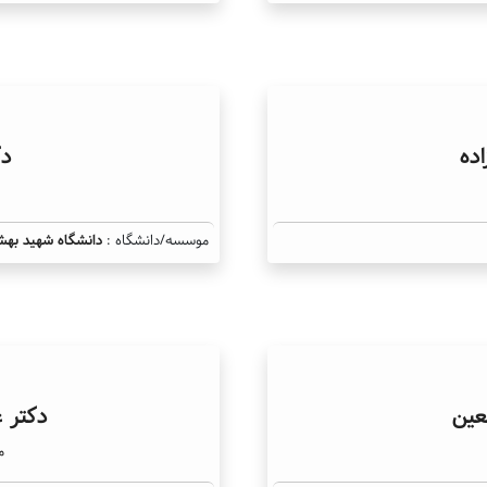
ده
دک
موسسه/دانشگاه :
دانشگاه شهید بهش
عین
دکتر 
م