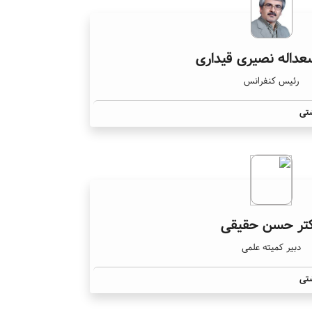
عداله نصیری قیداری
رئیس کنفرانس
تی
تر حسن حقیقی
دبیر کمیته علمی
تی