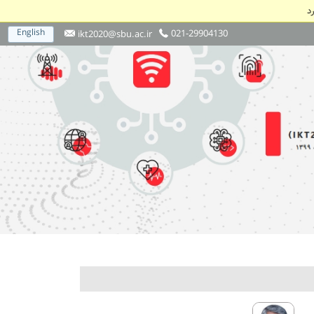
د
English
021-29904130
ikt2020@sbu.ac.ir