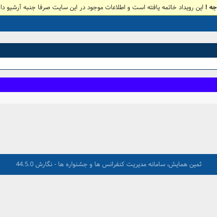
جه !
این رویداد خاتمه یافته است و اطلاعات موجود در این سایت صرفا جنبه آرشیو دار
ثمین همایش، سامانه مدیریت کنفرانس ها و جشنواره ها - نگارش 44.5.0